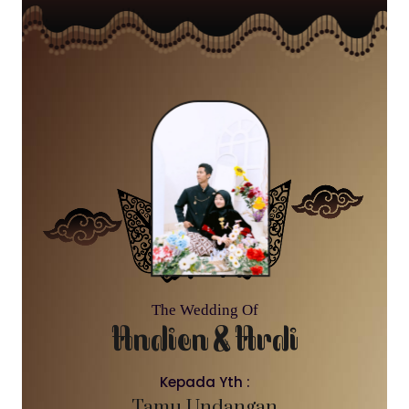
The Wedding Of
Andien & Ardi
Kepada Yth :
Tamu Undangan