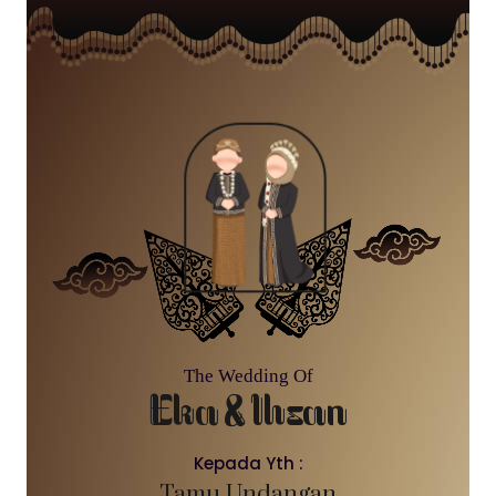
The Wedding Of
Eka & Ihsan
Kepada Yth :
Tamu Undangan