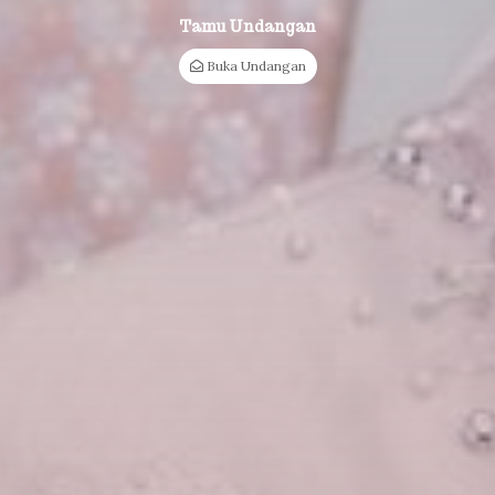
Tamu Undangan
Buka Undangan
Wedding Gallery