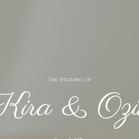
The Wedding of
Kira & Ozi