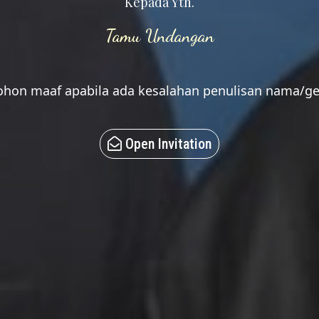
Kepada Yth.
Tamu Undangan
hon maaf apabila ada kesalahan penulisan nama/ge
Open Invitation