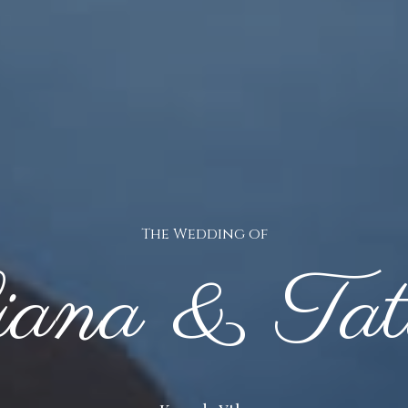
The Wedding of
iana & Tat