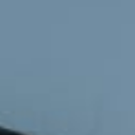
02.10.23
"Dan di antara tanda-tanda (kebesaran)-Nya ialah Dia
menciptakan pasangan-pasangan untukmu dari jenismu sendiri,
agar kamu cenderung dan merasa tenteram kepadanya, dan Dia
menjadikan di antaramu rasa kasih dan sayang. Sungguh, pada
yang demikian itu benar-benar terdapat tanda-tanda (kebesaran
Allah) bagi kaum yang berpikir."
Ar-Rum 21