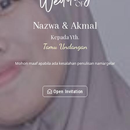
Nazwa & Akmal​
Kepada Yth.
Tamu Undangan
Mohon maaf apabila ada kesalahan penulisan nama/gelar
Open Invitation