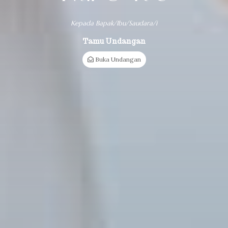
Kepada Bapak/Ibu/Saudara/i
Tamu Undangan
Buka Undangan