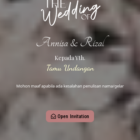
Annisa & Rizal
Kepada Yth.
Tamu Undangan
Mohon maaf apabila ada kesalahan penulisan nama/gelar
Our Love Story
Open Invitation
AWAL BERTEMU