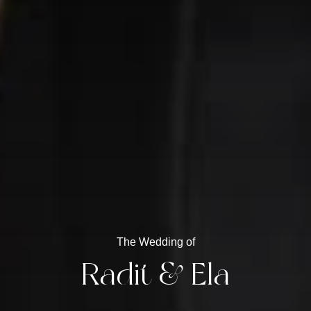
Konfirmasi
Reservasi via Whatsapp
The Wedding of
Radit & Ela