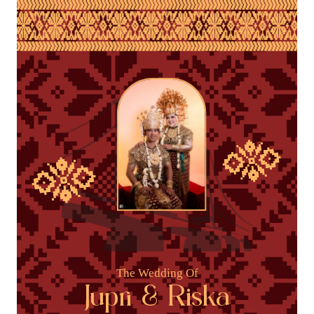
The Wedding Of
Jupri & Riska