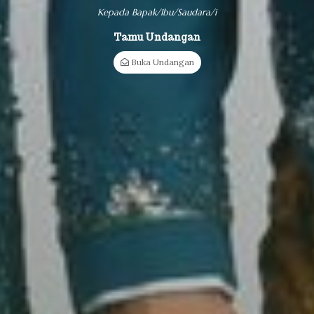
Kepada Bapak/Ibu/Saudara/i
Tamu Undangan
Buka Undangan