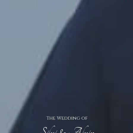
Kunjungi Lokasi
Resepsi
Rabu, 25 Maret 2026
10.00 WIB - Selesai
The Wedding of
Silvi & Alvin
ZEITo Kopi & Teras Sore, Jontro, Kec. Wedarijaksa,