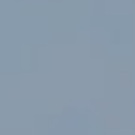
Alvin Adi Irfana
Putra pertama dari Bapak Yoyok Budi Utomo (Alm) dan Ibu Sri
Wartini