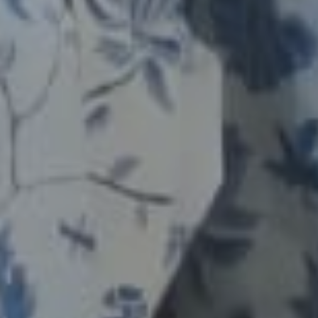
"
Merupakan suatu kehormatan dan kebahagiaan bagi kami apabila
Bapak/Ibu/Saudara/i berkenan hadir untuk memberikan do'a restu
kepada kedua mempelai
"
Wassalamu'alaikum Warahmatullahi Wabarakatuh.