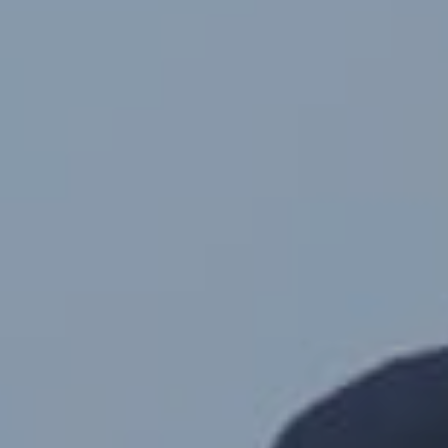
Hari
Jam
Menit
Detik
Akad Nikah
Rabu, 25 Maret 2026
10.00 WIB
ZEITo Kopi & Teras Sore, Jontro, Kec. Wedarijaksa,
Kabupaten Pati, Jawa Tengah 59152