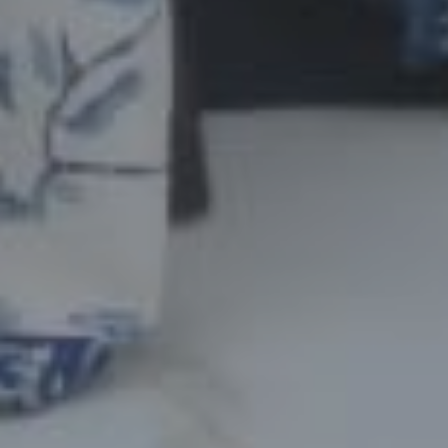
Lek nur
Hadir
4 bulan, 2 minggu lalu
Happy Wedding dek silvi
Endras
Hadir
6 bulan, 1 minggu lalu
InsyaAlloh samawa, Aamiin
Sri
Hadir
6 bulan, 1 minggu lalu
SAMAWA TILL JANNAH
Endras
Hadir
6 bulan, 1 minggu lalu
InsyaAlloh hadir