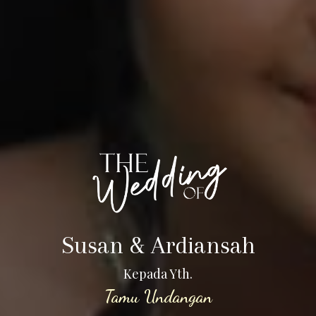
OUR GALLERY
Susan & Ardiansah
Kepada Yth.
Tamu Undangan