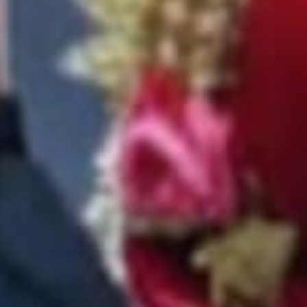
Hakim Sahama
@nurafifah8345
" Dan di antara tanda-tanda kekuasaan-Nya diciptakan-Nya untukmu
pasangan hidup dari jenismu sendiri supaya kamu dapat ketenangan
hati dan dijadikannya kasih sayang di antara kamu. Sesungguhnya
yang demikian menjadi tanda-tanda kebesaran-Nya bagi orang-orang
yang berpikir.
( QS.Ar - Rum 21 )