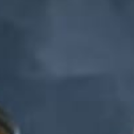
Tanpa Mengurangi Rasa Hormat, Kami Bermaksud
Mengundang Bapak/Ibu/Saudara/I Untuk Menghadiri Acara
Pernikahan Kami :
Bride & Groom