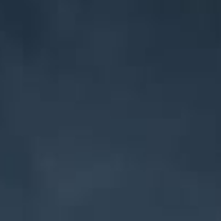
T
F
Count The Date
00
00
00
00
Days
Hours
Minutes
Seconds