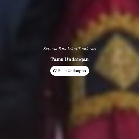
Akad Nikah
Kepada Bapak/Ibu/Saudara/i
Minggu, 11 Januari 2026
Tamu Undangan
Pukul : 11.00 WITA
Buka Undangan
Lokasi Acara :
Jl. Habib Muhammad Aljufri, Desa Kabobona
Lihat Lokasi