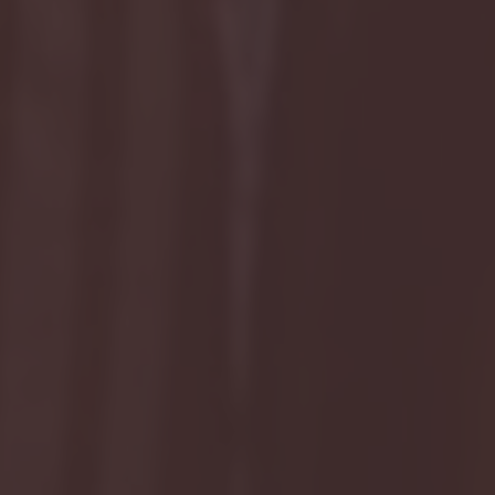
Selamat menempuh hidup baru sayangku semoga
jadi keluarga sakinah mawaddah warahma.dan
semoga pernikahan kalian berdua selalu di berkahi
oleh Allah SWT. amin
Thank You