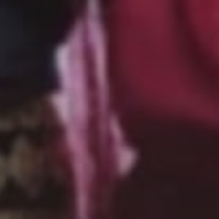
Resepsi
Minggu, 11 Januari 2025
Pukul : 11.00 WITA-Selesai
Lokasi Acara :
Jl. Habib Muhammad Aljufri, Desa Kabobona
Lihat Lokasi