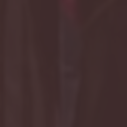
Jihan nurmawadda
Hadir
7 bulan lalu
Masyaallah semoga lancar sampe Hari H-nya kk nya
nya nay
sakinah mawadah warahmah ya kak
Nahdiasma kirana, S.E
Hadir
7 bulan lalu
Masya allah semoga lancar sampai hari H-nya.
Sakinah mawadah warahmah afifah dan suaminya
Nur Fatmawati S. Pd
Hadir
7 bulan lalu