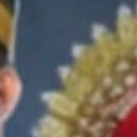
Taufiq Rahman
Bapak Darwin (Alm.) dan Ibu Fauzia
@taufiqrahman
&
Nur Afifah,
A.Md.Keb
Bapak Mulyadi Basti dan Ibu Fadlina Abd.