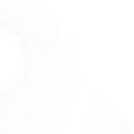
1 June 2018
Lamaran
I am timeline item content. Click here to edit
this text. Lorem ipsum dolor sit amet,
consectetur adipiscing elit. Ut elit tellus,
luctus nec ullamcorper mattis, pulvinar
dapibus leo.
HEALTH PROTOCOLS