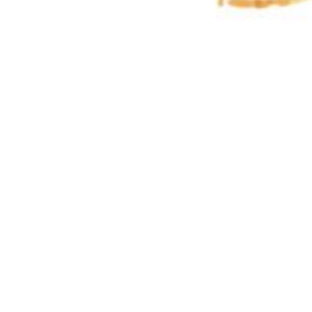
Fulanah & Fulan
Selasa,
22 Februari 2024
0
0
0
0
Hari
Jam
Menit
Detik