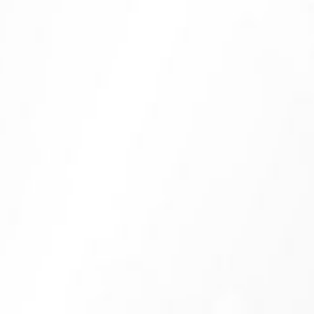
Cuci Tangan
Gunakan Masker
Jaga Jarak
Tidak Berjabat Tangan
Hindari Kerumunan
Gunakan Handsanitizer
Wedding Gift
Doa Restu Anda merupakan karunia yang sangat berarti bagi