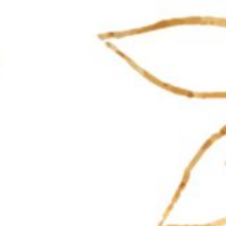
You Are invited To
The Wedding Of