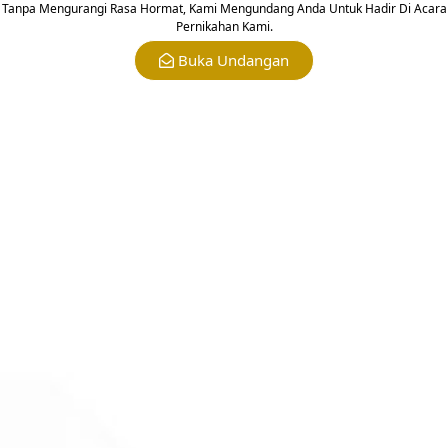
Tanpa Mengurangi Rasa Hormat, Kami Mengundang Anda Untuk Hadir Di Acara
Pernikahan Kami.
Buka Undangan
Mohon maaf apabila ada kesalahan penulisan nama/gelar
Love Story
1 May 2018
Timeline Item 1
I am timeline item content. Click here to edit
this text. Lorem ipsum dolor sit amet,
consectetur adipiscing elit. Ut elit tellus,
luctus nec ullamcorper mattis, pulvinar
dapibus leo.