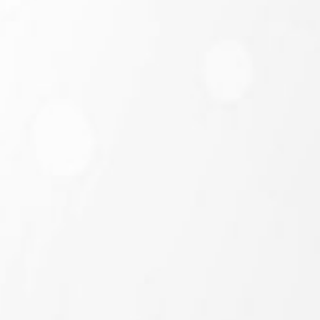
a.n
121
Copy No. e-wallet
Kirimkan Hadiah kepada
MEMPELAI
Alamat Lengkap
Copy Alamat