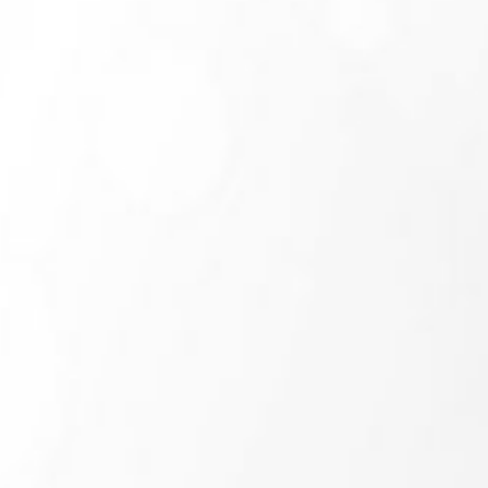
kami.
Dan jika memberi adalah ungkapan tanda kasih Anda, Anda
dapat memberi kado secara cashless.
a.n
1231
Copy No. Rekening