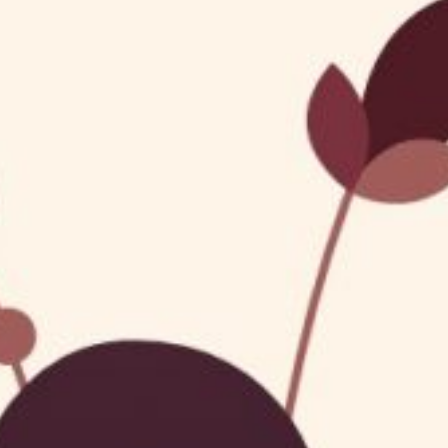
Semoga menjadi keluarga yang sakinah
mawaddah warrahmah, aamiin
Inyel
4 bulan, 1 minggu lalu
Barakallahulaka wabaraka’alayka wajama’a
baunakumma fii khoir
Selamat menempuh hidup baru yassa, mohon
maaf ibu ga hadir, semoga berbahagia selalu,
Insyaallah titip kado di rekening aja yaa
Utiah
Tidak Hadir
4 bulan, 1 minggu lalu
Selamat menempuh hidup baru nak utiah
ganteng,jadilah pemimpin yg baik dan
penyayang jadikanlah rumah tangga mu yg
kokoh sampai akhir hayatmu,maaf ya sayang
utiah ngak bisa hadir ke acara yg paling
istimewah dlm hidupmu karna Uda tih