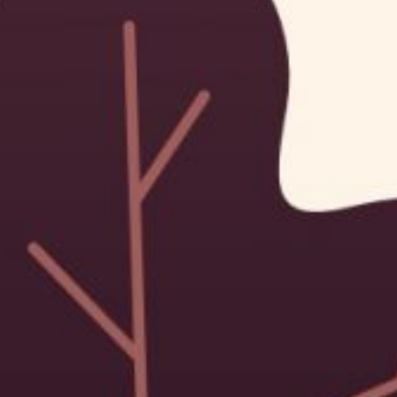
badannyo kurang sehat,maaf yg syng utiah
nyonyok2 utiah
...
← Previous
1
2
3
4
5
7
Next →